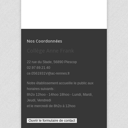
Nos Coordonnées
Collège Anne Frank
22 rue du Stade, 56890 Plescop
02.97.69.21.40
ce.0561931V@ac-rennes.fr
Notre établissement accueille le public aux
horaires suivants :
8h2o 12hoo - 14hoo 18hoo - Lundi, Mardi,
Jeudi, Vendredi
et le mercredi de 8h2o à 12hoo