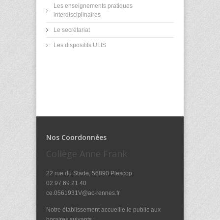
Les enseignements pratiques
interdisciplinaires
Le secrétariat
Les dispositifs ULIS
Nos Coordonnées
Collège Anne Frank
22 rue du Stade, 56890 Plescop
02.97.69.21.40
ce.0561931V@ac-rennes.fr
Notre établissement accueille le public aux
horaires suivants :