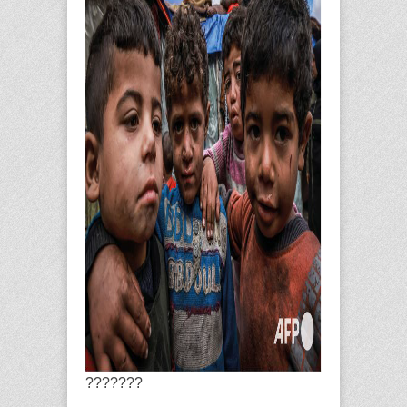
???????