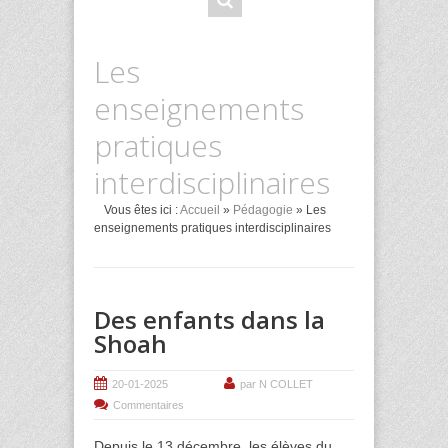
Les
enseignements
pratiques
interdisciplinaires
Vous êtes ici :
Accueil
»
Pédagogie
» Les
enseignements pratiques interdisciplinaires
Des enfants dans la
Shoah
20-01-2025
par N COLLET
Commentaires
Depuis le 13 décembre, les élèves du