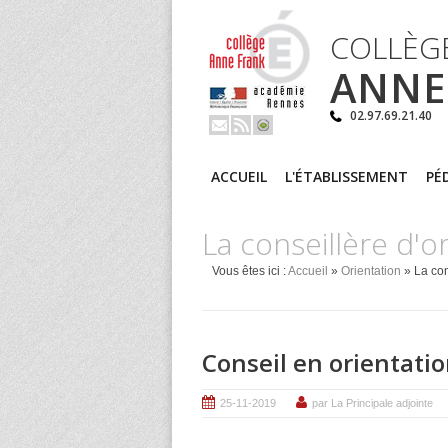
COLLÈG
ANNE
02.97.69.21.40
ACCUEIL
L'ÉTABLISSEMENT
PÉ
La conseillère d'
Vous êtes ici :
Accueil
»
Orientation
» La con
Conseil en orientatio
25-11-2019
par La Principale adjointe