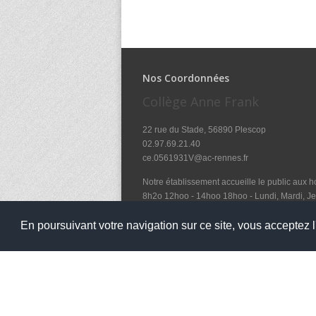
Nos Coordonnées
Collège Anne Frank
22 rue du Stade, 56890 Plescop
02.97.69.21.40
ce.0561931V@ac-rennes.fr
Notre établissement accueille le public aux ho
8h2o 12hoo - 14hoo 18hoo - Lundi, Mardi, Je
et le mercredi de 8h2o à 12hoo
En poursuivant votre navigation sur ce site, vous acceptez l'