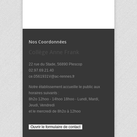
Nos Coordonnées
Collège Anne Frank
22 rue du Stade, 56890 Plescop
02.97.69.21.40
ce.0561931V@ac-rennes.fr
Notre établissement accueille le public aux
horaires suivants :
8h2o 12hoo - 14hoo 18hoo - Lundi, Mardi,
Jeudi, Vendredi
et le mercredi de 8h2o à 12hoo