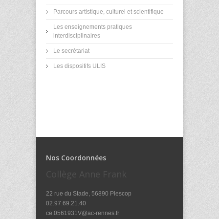
Parcours artistique, culturel et scientifique
Les enseignements pratiques
interdisciplinaires
Le secrétariat
Les dispositifs ULIS
Nos Coordonnées
Collège Anne Frank
22 rue du Stade, 56890 Plescop
02.97.69.21.40
ce.0561931V@ac-rennes.fr