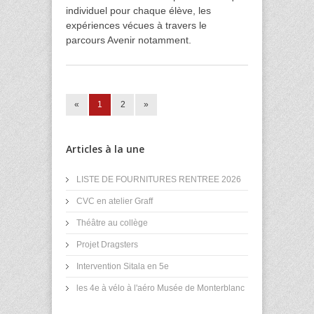
individuel pour chaque élève, les
expériences vécues à travers le
parcours Avenir notamment.
«
1
2
»
Articles à la une
LISTE DE FOURNITURES RENTREE 2026
CVC en atelier Graff
Théâtre au collège
Projet Dragsters
Intervention Sitala en 5e
les 4e à vélo à l'aéro Musée de Monterblanc