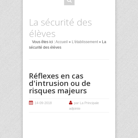
La sécurité des
élèves
Vous êtes ici :
Accueil
»
L'établissement
» La
sécurité des élèves
Réflexes en cas
d'intrusion ou de
risques majeurs
14-09-2018
par La Principale
adjointe