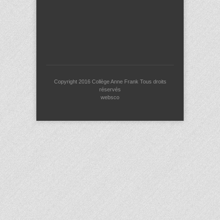
Copyright 2016
Collège Anne Frank
Tous droits
réservés
websco