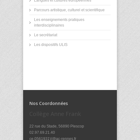
Langues et cultures européennes
Parcours artistique, culturel et scientifique
Les enseignements pratiques
interdisciplinaires
Le secrétariat
Les dispositifs ULIS
Nos Coordonnées
Collège Anne Frank
22 rue du Stade, 56890 Plescop
02.97.69.21.40
ce.0561931V@ac-rennes.fr