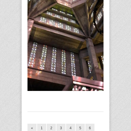
«
1
2
3
4
5
6