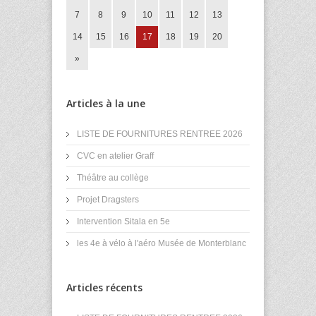
7
8
9
10
11
12
13
14
15
16
17
18
19
20
»
Articles à la une
LISTE DE FOURNITURES RENTREE 2026
CVC en atelier Graff
Théâtre au collège
Projet Dragsters
Intervention Sitala en 5e
les 4e à vélo à l'aéro Musée de Monterblanc
Articles récents