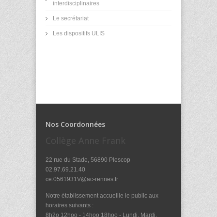
interdisciplinaires
Le secrétariat
Les dispositifs ULIS
Nos Coordonnées
Collège Anne Frank
22 rue du Stade, 56890 Plescop
02.97.69.21.40
ce.0561931V@ac-rennes.fr
Notre établissement accueille le public aux
horaires suivants :
8h2o 12hoo - 14hoo 18hoo - Lundi, Mardi,