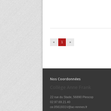
«
1
»
Nos Coordonnées
Collège Anne Frank
22 rue du Stade, 56890 Plescop
02.97.69.21.40
ce.0561931V@ac-rennes.fr