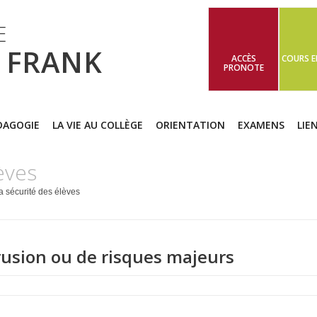
E
 FRANK
ACCÈS
COURS E
PRONOTE
DAGOGIE
LA VIE AU COLLÈGE
ORIENTATION
EXAMENS
LIE
èves
a sécurité des élèves
trusion ou de risques majeurs