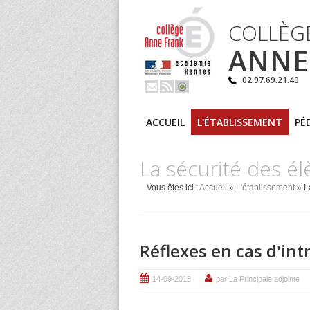
COLLÈG
ANNE
02.97.69.21.40
ACCUEIL
L'ÉTABLISSEMENT
PÉ
La sécurité des él
Vous êtes ici :
Accueil
»
L'établissement
» L
Réflexes en cas d'in
14-09-2018
par La Principale adjointe