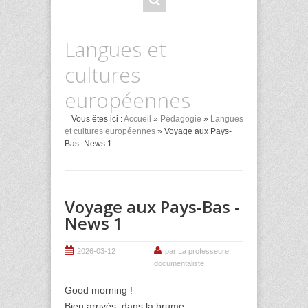
Langues et
cultures
européennes
Vous êtes ici :
Accueil
»
Pédagogie
»
Langues
et cultures européennes
» Voyage aux Pays-
Bas -News 1
Voyage aux Pays-Bas -
News 1
2026-03-12
par La professeure
documentaliste
Good morning !
Bien arrivés, dans la brume